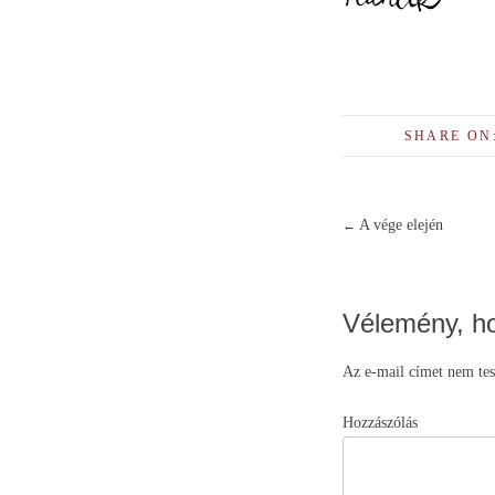
SHARE ON
A vége elején
←
Post
navigati
Vélemény, h
Az e-mail címet nem tes
H