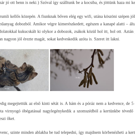
ár jó ott benn is neki.) Szóval így szálltunk be a kocsiba, és jöttünk haza mi ke
 rumli kellős közepén. A fiunknak bőven elég egy wifi, utána köszöni szépen jól e
 műanyag dobozból. Amikor végre kimerészkedett, egészen a kanapé alatti – álta
dolatokkal kukucskált ki olykor a dobozok, zsákok közül hol itt, hol ott. Aztá
an nagyon jól érezte magát, sokat kedveskedik azóta is. Szeret itt lakni.
pedig megejtettük az első kinti sétát is. A hám és a póráz nem a kedvence, de 
ta virnyogó óbégatással nagylegénykedik a szomszédból a kertünkbe tévedő
eszi őket.
nc, szinte minden ablakba be tud telepedni, így majdnem körbenézheti a kertet/