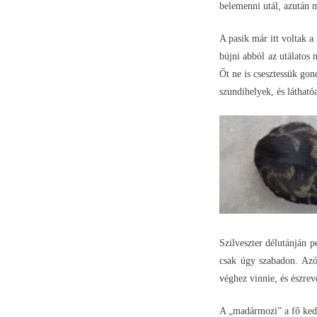
belemenni utál, azután m
A pasik már itt voltak a
bújni abból az utálatos
Őt ne is csesztessük gon
szundihelyek, és látható
Szilveszter délutánján 
csak úgy szabadon. Azó
véghez vinnie, és észrev
A „madármozi” a fő kedve