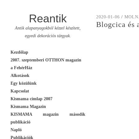
Reantik
2020-01-06
/
MOLN
Blogcica és a
Antik alapanyagokból kézzel készített,
egyedi dekorációs tárgyak.
Skip
Kezdőlap
to
2007. szeptemberi OTTHON magazin
content
a FehérHáz
Alkotások
Egy közülünk
Kapcsolat
Kismama címlap 2007
Kismama Magazin
KISMAMA magazin második
publikáció
Napló
Publikációk