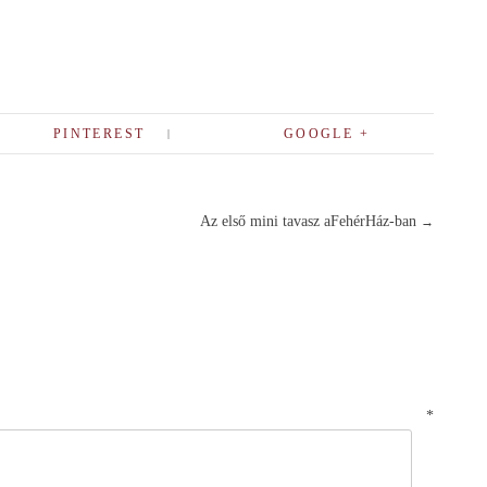
PINTEREST
GOOGLE +
Az első mini tavasz aFehérHáz-ban
→
zólás
*