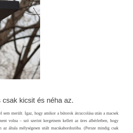
sak kicsit és néha az.
l sem merült. Igaz, hogy amikor a bútorok átcuccolása után a macsek
nt volna – szó szerint kergetnem kellett az üres albérletben, hogy
az általa mélységesen utált macskahordozóba. (Persze mindig csak