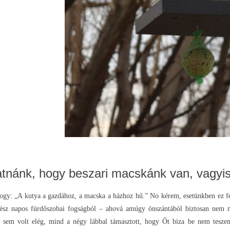
ánk, hogy beszari macskánk van, vagyis c
ogy: „A kutya a gazdához, a macska a házhoz hű.” No kérem, esetünkben ez fe
gész napos fürdőszobai fogságból – ahová amúgy önszántából biztosan nem me
em volt elég, mind a négy lábbal támasztott, hogy Őt biza be nem teszem 