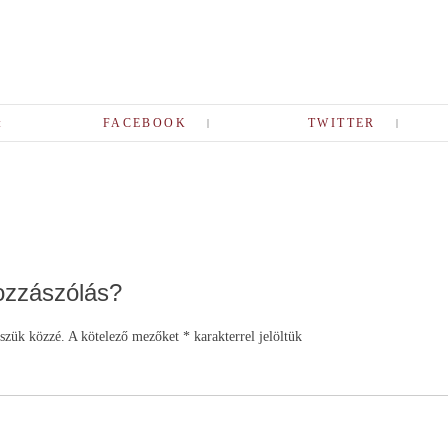
:
FACEBOOK
TWITTER
on
ozzászólás?
szük közzé.
A kötelező mezőket
*
karakterrel jelöltük
ozzás