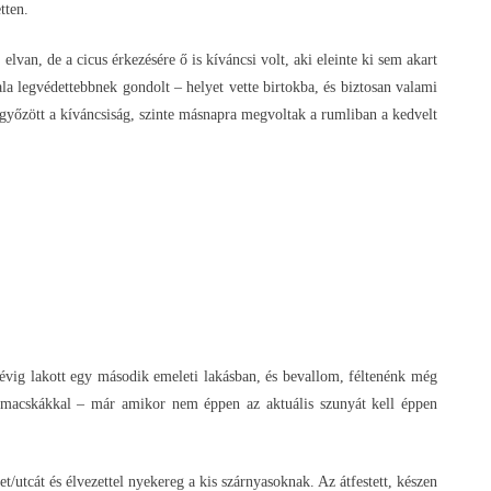
tten.
lvan, de a cicus érkezésére ő is kíváncsi volt, aki eleinte ki sem akart
la legvédettebbnek gondolt – helyet vette birtokba, és biztosan valami
n győzött a kíváncsiság, szinte másnapra megvoltak a rumliban a kedvelt
5 évig lakott egy második emeleti lakásban, és bevallom, féltenénk még
 macskákkal – már amikor nem éppen az aktuális szunyát kell éppen
utcát és élvezettel nyekereg a kis szárnyasoknak. Az átfestett, készen