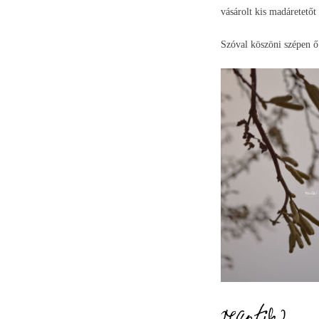
vásárolt kis madáretetőt
Szóval köszöni szépen ő (