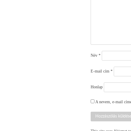
Név
*
E-mail cím
*
Honlap
A nevem, e-mail cím