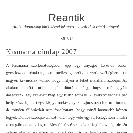
Reantik
Antik alapanyagokból kézzel készített, egyedi dekorációs tárgyak.
MENU
Skip
Kismama címlap 2007
to
content
A Kismama szerkesztőségében épp egy anyagot kerestek baba-
gyerekszoba témában, nem mellesleg pedig a szerkesztőségben már
nagyon kíváncsiak voltak, hogy milyen is lehet a kisfiam szobája. Az
általam küldött fotók alapján döntöttek úgy, hogy ismét együtt
dolgozunk, így született meg egy újabb fotózás. A gyerkőc szobája pár
hétig készült, mert egy kisgyermekes anyuka sajnos nem idő-milliomos,
de minden félórácskát arra fordítottam, hogy minél hamarabb készen
legyek Domos szobájával, sőt volt, hogy vele együtt festegettem a falra
a megálmodott világot. Mesefal-festéssel sokan foglalkoznak, de én
valami eltérőt szerettem volna alkotni, így született meg, a minden