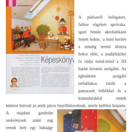
A plafonról belógatott,
falhoz rögzített aprócska,
igazi hintán akrobatikázó
festett bohóc, a mini kerítés
a mindig termő áfonya
bokor előtt, a madárházikó
fa rúdja mind-mind a 3D
hatást hivatott szolgálni. Az
égboltként szolgáló
tetőablakos falsík a
pamacsolt felhőkkel és a
kismadarakkal remek
hátteret biztosít az antik pácos fenyőbútoroknak, amely kellően kispasis.
A majdani gardrobe
szekrénynek szánt zug
remek hely egy babaágy