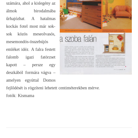
számára, ahol a kislegény az
álmok birodalmába
űrhajózhat. A hatalmas
kockás fotel most már sok-
sok közös meseolvasós,
mesemondós-összebújós
emléket idéz. A falra festett
falomb igazi fatörzset
kapott – persze egy
deszkából formára vágva –
amelyen egyúttal Domos
fejlődését is rögzíteni lehetett centiméterekben mérve.
fotók: Kismama