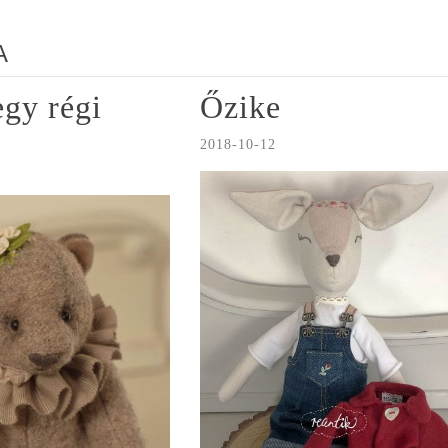
A
egy régi
Őzike
2018-10-12