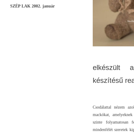
SZÉP LAK 2002. január
elkészült 
készítésű re
Csodálattal nézem azo
mackókat, amelyeknek 
szinte folyamatosan f
mindenfélét szeretek k