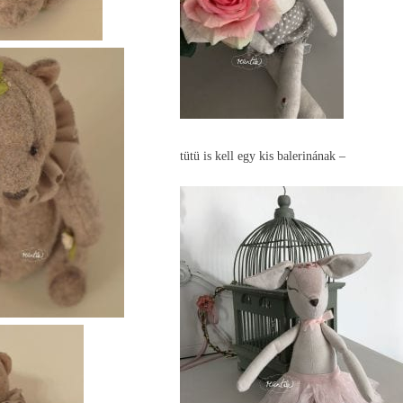
tütü is kell egy kis balerinának –