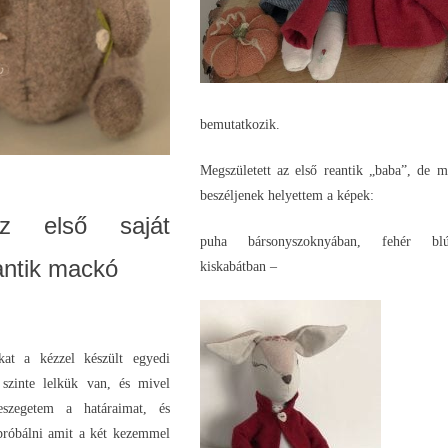
bemutatkozik.
Megszületett az első reantik „baba”, de m
beszéljenek helyettem a képek:
az első saját
puha bársonyszoknyában, fehér bl
antik mackó
kiskabátban –
kat a kézzel készült egyedi
szinte lelkük van, és mivel
eszegetem a határaimat, és
ipróbálni amit a két kezemmel