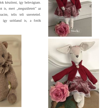
dok készíteni, így belevágtam.
nt is, mert „megszületett” az
acim, telis teli szeretettel.
, így szótlanul is, a fotók