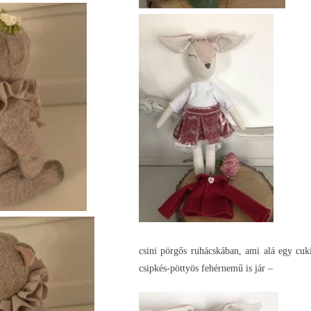
csini pörgős ruhácskában, ami alá egy cuk
csipkés-pöttyös fehérnemű is jár –