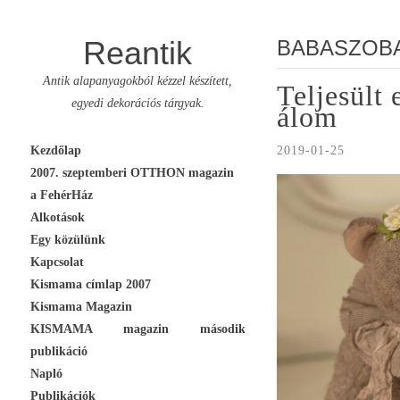
Reantik
BABASZOB
Antik alapanyagokból kézzel készített,
Teljesült 
egyedi dekorációs tárgyak.
álom
Skip
Kezdőlap
2019-01-25
to
2007. szeptemberi OTTHON magazin
content
a FehérHáz
Alkotások
Egy közülünk
Kapcsolat
Kismama címlap 2007
Kismama Magazin
KISMAMA magazin második
publikáció
Napló
Publikációk