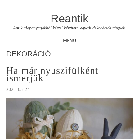
Reantik
Antik alapanyagokból kézzel készített, egyedi dekorációs tárgyak.
MENU
Skip
DEKORÁCIÓ
to
content
Ha már nyuszifülként
ismerjük
2021-03-24