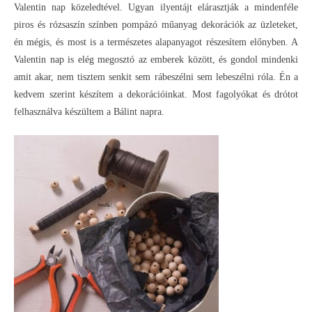
Valentin nap közeledtével. Ugyan ilyentájt elárasztják a mindenféle
piros és rózsaszín színben pompázó műanyag dekorációk az üzleteket,
én mégis, és most is a természetes alapanyagot részesítem előnyben. A
Valentin nap is elég megosztó az emberek között, és gondol mindenki
amit akar, nem tisztem senkit sem rábeszélni sem lebeszélni róla. Én a
kedvem szerint készítem a dekorációinkat. Most fagolyókat és drótot
felhasználva készültem a Bálint napra.