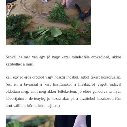
Szóval ha már van egy jó nagy kazal mindenféle örökzölded, akkor
kezdődhet a muri:
kell egy jó erős drótból vagy hosszú indából, ágból tekert koszorúalap.
(ezt én a tavasszal a kert tisztításakor a lilaakácról vágott indával
oldottam meg, amit még akkor feltekertem, jó előre gondolva az ilyen
hóbortjaimra, de tényleg jó hozzá akár pl. a tisztítóból hazahozott fém
drót vállfa is kör alakúra hajlítva)