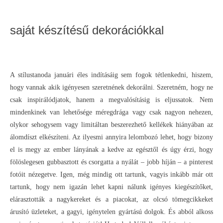
saját készítésű dekorációkkal
A stílustanoda januári éles indításáig sem fogok tétlenkedni, hiszem,
hogy vannak akik igényesen szeretnének dekorálni. Szeretném, hogy ne
csak inspirálódjatok, hanem a megvalósításig is eljussatok. Nem
mindenkinek van lehetősége méregdrága vagy csak nagyon nehezen,
olykor sehogysem vagy limitáltan beszerezhető kellékek hiányában az
álomdíszt elkészíteni. Az ilyesmi annyira lelombozó lehet, hogy bizony
el is megy az ember lányának a kedve az egésztől és úgy érzi, hogy
fölöslegesen gubbasztott és csorgatta a nyálát – jobb híján – a pinterest
fotóit nézegetve. Igen, még mindig ott tartunk, vagyis inkább már ott
tartunk, hogy nem igazán lehet kapni nálunk igényes kiegészítőket,
elárasztották a nagykereket és a piacokat, az olcsó tömegcikkeket
árusító üzleteket, a gagyi, igénytelen gyártású dolgok. És abból alkoss