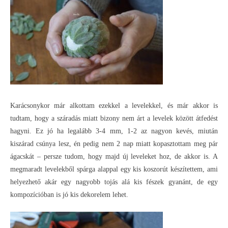
Karácsonykor már alkottam ezekkel a levelekkel, és már akkor is
tudtam, hogy a száradás miatt bizony nem árt a levelek között átfedést
hagyni. Ez jó ha legalább 3-4 mm, 1-2 az nagyon kevés, miután
kiszárad csúnya lesz, én pedig nem 2 nap miatt kopasztottam meg pár
ágacskát – persze tudom, hogy majd új leveleket hoz, de akkor is. A
megmaradt levelekből spárga alappal egy kis koszorút készítettem, ami
helyezhető akár egy nagyobb tojás alá kis fészek gyanánt, de egy
kompozícióban is jó kis dekorelem lehet.