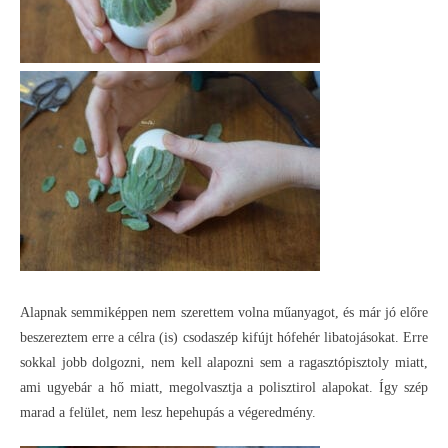
Alapnak semmiképpen nem szerettem volna műanyagot, és már jó előre
beszereztem erre a célra (is) csodaszép kifújt hófehér libatojásokat. Erre
sokkal jobb dolgozni, nem kell alapozni sem a ragasztópisztoly miatt,
ami ugyebár a hő miatt, megolvasztja a polisztirol alapokat. Így szép
marad a felület, nem lesz hepehupás a végeredmény.