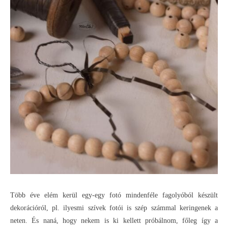
Több éve elém kerül egy-egy fotó mindenféle fagolyóból készült
dekorációról, pl. ilyesmi szívek fotói is szép számmal keringenek a
neten. És naná, hogy nekem is ki kellett próbálnom, főleg így a