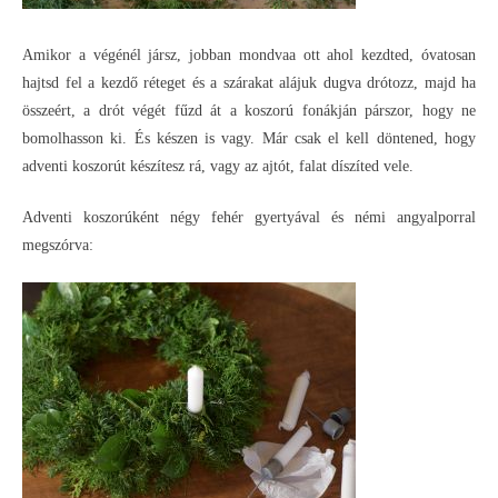
Amikor a végénél jársz, jobban mondvaa ott ahol kezdted, óvatosan
hajtsd fel a kezdő réteget és a szárakat alájuk dugva drótozz, majd ha
összeért, a drót végét fűzd át a koszorú fonákján párszor, hogy ne
bomolhasson ki. És készen is vagy. Már csak el kell döntened, hogy
adventi koszorút készítesz rá, vagy az ajtót, falat díszíted vele.
Adventi koszorúként négy fehér gyertyával és némi angyalporral
megszórva: