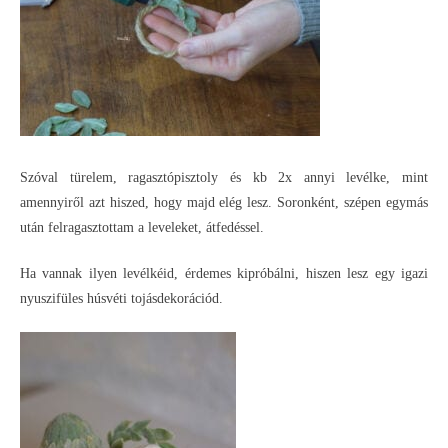
Szóval türelem, ragasztópisztoly és kb 2x annyi levélke, mint
amennyiről azt hiszed, hogy majd elég lesz. Soronként, szépen egymás
után felragasztottam a leveleket, átfedéssel.
Ha vannak ilyen levélkéid, érdemes kipróbálni, hiszen lesz egy igazi
nyuszifüles húsvéti tojásdekorációd.