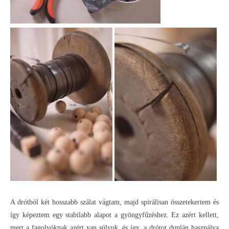
A drótból két hosszabb szálat vágtam, majd spirálisan összetekertem és
így képeztem egy stabilabb alapot a gyöngyfűzéshez. Ez azért kellett,
mert a fagolyóknak azért van súlyuk, és így, a drótot duplán használva