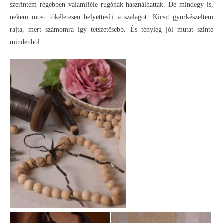
szerintem régebben valamiféle rugónak használhattak. De mindegy is,
nekem most tökéletesen helyettesíti a szalagot. Kicsit gyürkészeltem
rajta, mert számomra így tetszetősebb. És tényleg jól mutat szinte
mindenhol.