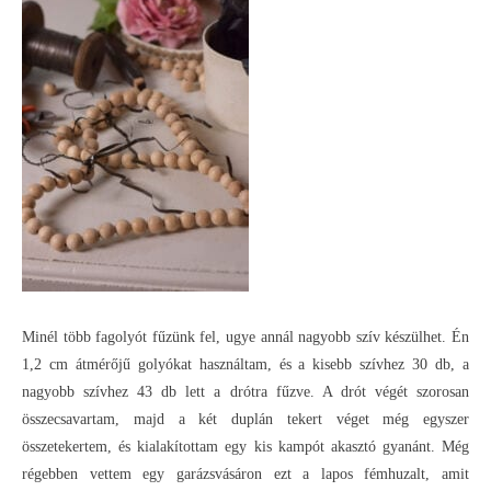
Minél több fagolyót fűzünk fel, ugye annál nagyobb szív készülhet. Én
1,2 cm átmérőjű golyókat használtam, és a kisebb szívhez 30 db, a
nagyobb szívhez 43 db lett a drótra fűzve. A drót végét szorosan
összecsavartam, majd a két duplán tekert véget még egyszer
összetekertem, és kialakítottam egy kis kampót akasztó gyanánt. Még
régebben vettem egy garázsvásáron ezt a lapos fémhuzalt, amit