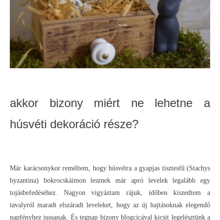
akkor bizony miért ne lehetne a
húsvéti dekoráció része?
Már karácsonykor reméltem, hogy húsvétra a gyapjas tisztesfű (Stachys
byzantina) bokrocskáimon lesznek már apró levelek legalább egy
tojásbefedéséhez. Nagyon vigyáztam rájuk, időben kiszedtem a
tavalyról maradt elszáradt leveleket, hogy az új hajtásoknak elegendő
napfényhez jussanak. És tegnap bizony blogcicával kicsit legelésztünk a