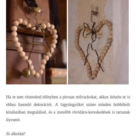
Ha te sem részesíted előnyben a pirosas művackokat, akkor készíts te is
ehhez hasonló dekorációt. A fagyöngyöket szinte minden hobbibolt
kínálatában megtalálod, és a menőbb rövidáru-kereskedések is tartanak
ilyesmit.
Jó alkotást!