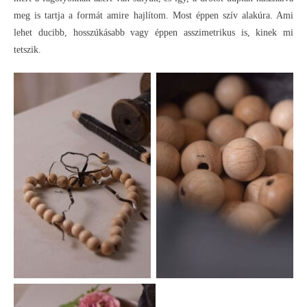
meg is tartja a formát amire hajlítom. Most éppen szív alakúra. Ami
lehet ducibb, hosszúkásabb vagy éppen asszimetrikus is, kinek mi
tetszik.