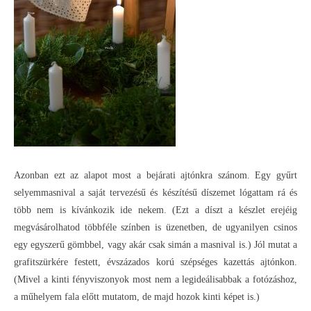
Azonban ezt az alapot most a bejárati ajtónkra szánom. Egy gyűrt
selyemmasnival a saját tervezésű és készítésű díszemet lógattam rá és
több nem is kívánkozik ide nekem. (Ezt a díszt a készlet erejéig
megvásárolhatod többféle színben is üzenetben, de ugyanilyen csinos
egy egyszerű gömbbel, vagy akár csak simán a masnival is.) Jól mutat a
grafitszürkére festett, évszázados korú szépséges kazettás ajtónkon.
(Mivel a kinti fényviszonyok most nem a legideálisabbak a fotózáshoz,
a műhelyem fala előtt mutatom, de majd hozok kinti képet is.)