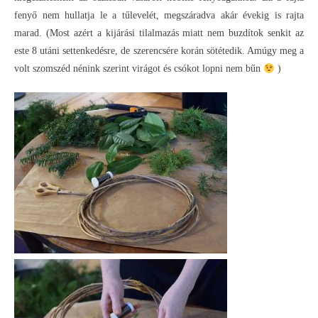
fenyő nem hullatja le a tűlevelét, megszáradva akár évekig is rajta
marad. (Most azért a kijárási tilalmazás miatt nem buzdítok senkit az
este 8 utáni settenkedésre, de szerencsére korán sötétedik. Amúgy meg a
volt szomszéd nénink szerint virágot és csókot lopni nem bűn
)