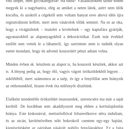
vmi szépet, nem giccskategóriát! Ha tudsz! Vállalkozóként szinte sosem
megyek ki a nagybanira, elég az amiket a neten látok, azért nem ülök
kocsiba, és azoktól a cégektől sem voltam hanyat esve ahová idén újra
regisztrálnom kellett, mert nem vásárolok tőlük semmit. Na ez az oka,
hogy a virágüzletek – tisztelet a kivételnek – egy kaptafára gyártják,
ugyanazokból az alapanyagokból a dekorációikat. Ezek már évekkel
ezelőtt sem vettek le a lábamról, így szerintem nem is tudnék olyan
esetet mondani, hogy én adventi koszorúért pénzt adtam volna.
Minden évben sk. készítem az alapot is, ha koszorút készítek, akkor azt
is. A lényeg pedig az, hogy élő, vagyis vágott örökzöldekből legyen …
sokféléből, mert számomra az a szép, és így a fenyőillat sem hiányzik
az otthonunkból, hiszen évek óta műfenyőt díszítünk.
Elsőként mindenféle örökzöldet összeszedek, szerencsére ma már a saját
kertből. De korábban sem akadályozott meg ebben a kerttulajdonlás
hiánya. Este kiskosárral, mettszőollóval felszerelkezve sétra indultam,
és az utcán, kerítéstövében nőtt bokrokról csentem egy-egy hajtást,
kiegészítésként az oázisban vásárolt nobilis fenyőágakhoz. Ez a fajta