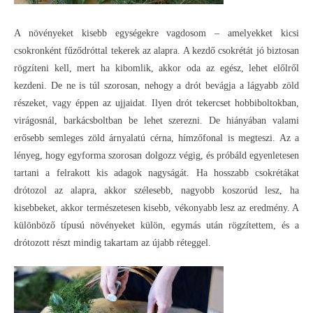
A növényeket kisebb egységekre vagdosom – amelyekket kicsi
csokronként fűződróttal tekerek az alapra. A kezdő csokrétát jó biztosan
rögzíteni kell, mert ha kibomlik, akkor oda az egész, lehet előlről
kezdeni. De ne is túl szorosan, nehogy a drót bevágja a lágyabb zöld
részeket, vagy éppen az ujjaidat. Ilyen drót tekercset hobbiboltokban,
virágosnál, barkácsboltban be lehet szerezni. De hiányában valami
erősebb semleges zöld árnyalatú cérna, hímzőfonal is megteszi. Az a
lényeg, hogy egyforma szorosan dolgozz végig, és próbáld egyenletesen
tartani a felrakott kis adagok nagyságát. Ha hosszabb csokrétákat
drótozol az alapra, akkor szélesebb, nagyobb koszorúd lesz, ha
kisebbeket, akkor természetesen kisebb, vékonyabb lesz az eredmény. A
különböző típusú növényeket külön, egymás után rögzítettem, és a
drótozott részt mindig takartam az újabb réteggel.