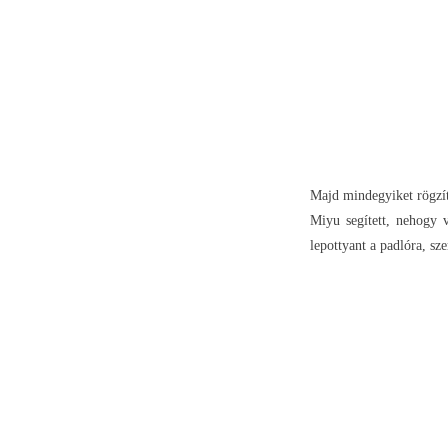
Majd mindegyiket rögzít
Miyu segített, nehogy 
lepottyant a padlóra, sz