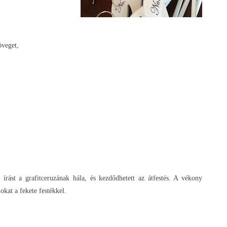
öveget,
rást a grafitceruzának hála, és kezdődhetett az átfestés. A vékony
okat a fekete festékkel.