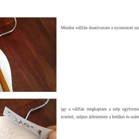
Minden vállfán átsatíroztam a nyomtatott sz
így a vállfán megkaptam a szép egyforma í
ecsettel, szépen átfestettem a betűket és szám