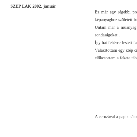
SZÉP LAK 2002. január
Ez már egy régebbi pro
képanyaghoz született i
Untam már a műanyag v
rondaságokat..
Így hat fehérre festett 
Választottam egy szép c
előkotortam a fekete táb
A ceruzával a papír háto