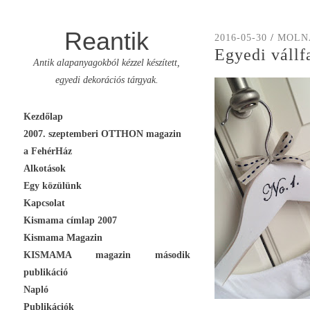
Reantik
2016-05-30
/
MOLN
Egyedi vállf
Antik alapanyagokból kézzel készített,
egyedi dekorációs tárgyak.
Skip
Kezdőlap
to
2007. szeptemberi OTTHON magazin
content
a FehérHáz
Alkotások
Egy közülünk
Kapcsolat
Kismama címlap 2007
Kismama Magazin
KISMAMA magazin második
publikáció
Napló
Publikációk