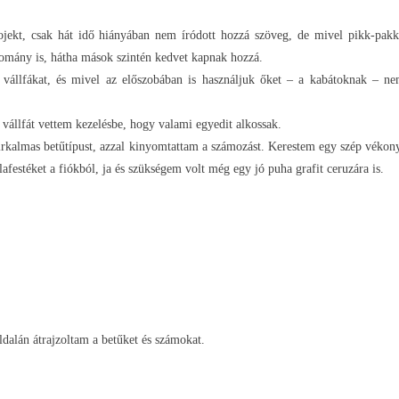
jekt, csak hát idő hiányában nem íródott hozzá szöveg, de mivel pikk-pakk 
romány is, hátha mások szintén kedvet kapnak hozzá.
állfákat, és mivel az előszobában is használjuk őket – a kabátoknak – n
fa vállfát vettem kezelésbe, hogy valami egyedit alkossak.
irkalmas betűtípust, azzal kinyomtattam a számozást. Kerestem egy szép vékony 
lafestéket a fiókból, ja és szükségem volt még egy jó puha grafit ceruzára is.
ldalán átrajzoltam a betűket és számokat.