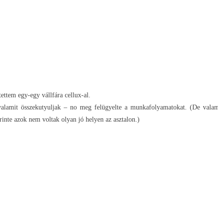
ettem egy-egy vállfára cellux-al.
valamit összekutyuljak – no meg felügyelte a munkafolyamatokat. (De valami
erinte azok nem voltak olyan jó helyen az asztalon.)