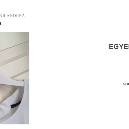
ÁR ANDREA
a
EGYE
so