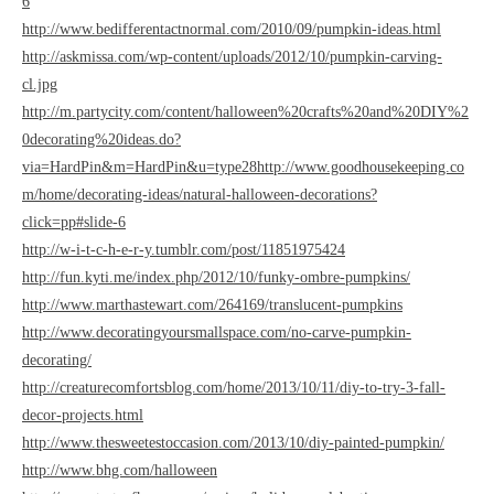
6
http://www.bedifferentactnormal.com/2010/09/pumpkin-ideas.html
http://askmissa.com/wp-content/uploads/2012/10/pumpkin-carving-
cl.jpg
http://m.partycity.com/content/halloween%20crafts%20and%20DIY%2
0decorating%20ideas.do?
via=HardPin&m=HardPin&u=type28
http://www.goodhousekeeping.co
m/home/decorating-ideas/natural-halloween-decorations?
click=pp#slide-6
http://w-i-t-c-h-e-r-y.tumblr.com/post/11851975424
http://fun.kyti.me/index.php/2012/10/funky-ombre-pumpkins/
http://www.marthastewart.com/264169/translucent-pumpkins
http://www.decoratingyoursmallspace.com/no-carve-pumpkin-
decorating/
http://creaturecomfortsblog.com/home/2013/10/11/diy-to-try-3-fall-
decor-projects.html
http://www.thesweetestoccasion.com/2013/10/diy-painted-pumpkin/
http://www.bhg.com/halloween