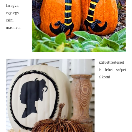
faragva,
egy-egy
csini
masnival
sziluettfestéssel
is lehet szépet
alkotni