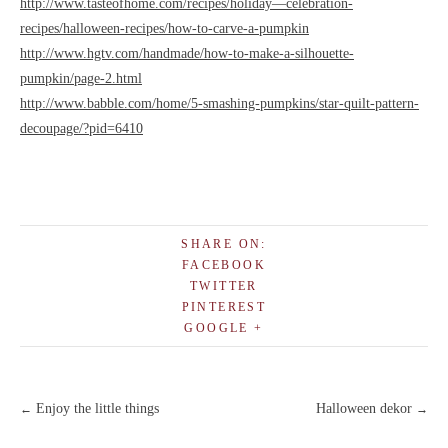
http://www.tasteofhome.com/recipes/holiday—celebration-
recipes/halloween-recipes/how-to-carve-a-pumpkin
http://www.hgtv.com/handmade/how-to-make-a-silhouette-
pumpkin/page-2.html
http://www.babble.com/home/5-smashing-pumpkins/star-quilt-pattern-
decoupage/?pid=6410
SHARE ON:
FACEBOOK
TWITTER
PINTEREST
GOOGLE +
Enjoy the little things
Halloween dekor
←
→
Post