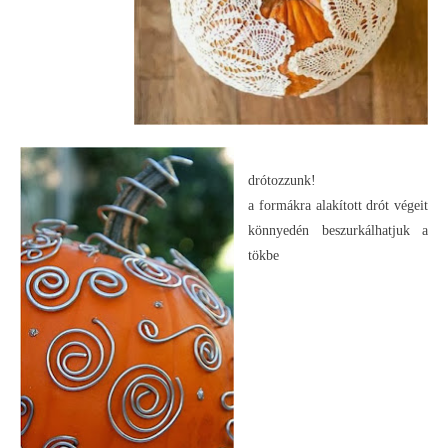
drótozzunk!
a formákra alakított drót végeit
könnyedén beszurkálhatjuk a
tökbe