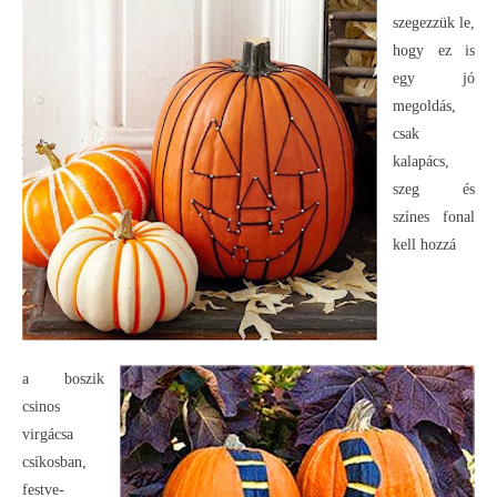
szegezzük le,
hogy ez is
egy jó
megoldás,
csak
kalapács,
szeg és
színes fonal
kell hozzá
a boszik
csinos
virgácsa
csíkosban,
festve-