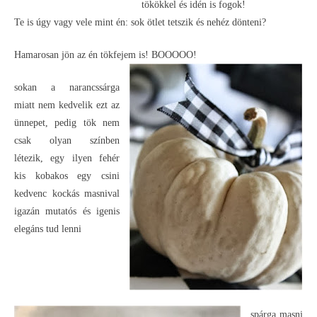
tökökkel és idén is fogok!
Te is úgy vagy vele mint én: sok ötlet tetszik és nehéz dönteni?
Hamarosan jön az én tökfejem is! BOOOOO!
sokan a narancssárga
miatt nem kedvelik ezt az
ünnepet, pedig tök nem
csak olyan színben
létezik, egy ilyen fehér
kis kobakos egy csini
kedvenc kockás masnival
igazán mutatós és igenis
elegáns tud lenni
spárga masni