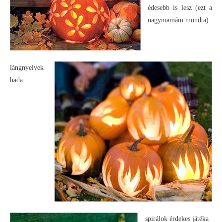
édesebb is lesz (ezt a
nagymamám mondta)
lángnyelvek
hada
spirálok érdekes játéka