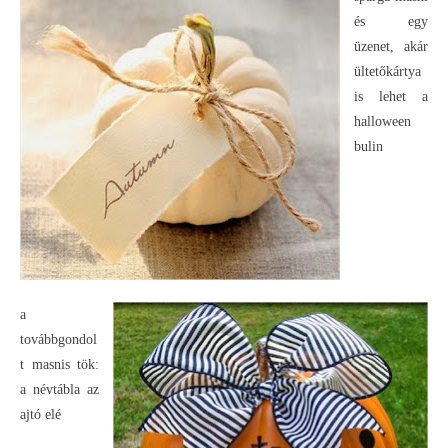
és egy
üzenet, akár
ültetőkártya
is lehet a
halloween
bulin
a
továbbgondol
t masnis tök:
a névtábla az
ajtó elé