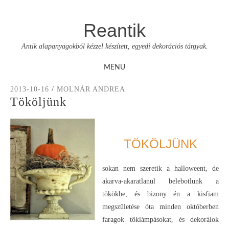
Reantik
Antik alapanyagokból kézzel készített, egyedi dekorációs tárgyak.
MENU
Skip
2013-10-16
/
MOLNÁR ANDREA
to
Tököljünk
content
TÖKÖLJÜNK
sokan nem szeretik a halloweent, de
akarva-akaratlanul belebotlunk a
tökökbe, és bizony én a kisfiam
megszületése óta minden októberben
faragok töklámpásokat, és dekorálok