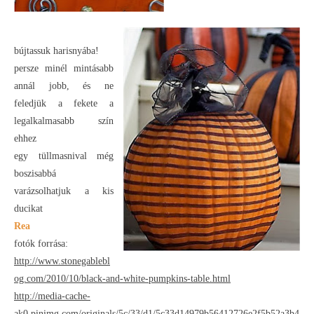
bújtassuk harisnyába!
persze minél mintásabb
annál jobb, és ne
feledjük a fekete a
legalkalmasabb szín
ehhez
egy tüllmasnival még
boszisabbá
varázsolhatjuk a kis
ducikat
Rea
fotók forrása:
http://www.stonegablebl
og.com/2010/10/black-and-white-pumpkins-table.html
http://media-cache-
ak0.pinimg.com/originals/5c/33/d1/5c33d14979b56412726e2f5b52a3b4