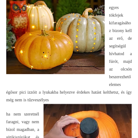
egyes
tökfejek
kifaragásáho
z bizony kell
az erő, de
segítségül
hívhatod a
fúrót, majd
az olcsón
beszerezhető
elemes
égősor pici izzóit a lyukakba helyezve érdekes hatást kelthetsz, és így
még nem is tűzveszélyes
ha nem szeretnél
faragni, vagy nem
bízol magadban, a
sütikiszúrókat és