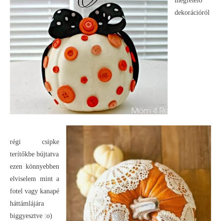
megfelelő
dekorációról
régi csipke
terítőkbe bújtatva
ezen könnyebben
elviselem mint a
fotel vagy kanapé
háttámlájára
biggyesztve :o)