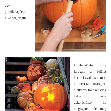
egy
gumikalapácsot
hívd segítségül
kombinálhatod a
faragást a felület
karcolásával, és nem is
mindent kell kifaragni,
a süthető tököket csak
helyezd oda
dekorációnak, ha
megcsípte a dér még