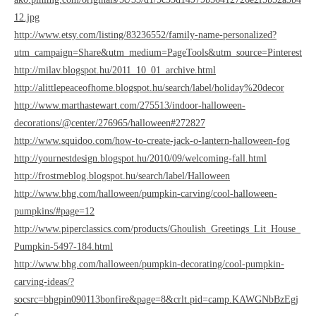
12.jpg
http://www.etsy.com/listing/83236552/family-name-personalized?
utm_campaign=Share&utm_medium=PageTools&utm_source=Pinterest
http://milav.blogspot.hu/2011_10_01_archive.html
http://alittlepeaceofhome.blogspot.hu/search/label/holiday%20decor
http://www.marthastewart.com/275513/indoor-halloween-
decorations/@center/276965/halloween#272827
http://www.squidoo.com/how-to-create-jack-o-lantern-halloween-fog
http://yournestdesign.blogspot.hu/2010/09/welcoming-fall.html
http://frostmeblog.blogspot.hu/search/label/Halloween
http://www.bhg.com/halloween/pumpkin-carving/cool-halloween-
pumpkins/#page=12
http://www.piperclassics.com/products/Ghoulish_Greetings_Lit_House_
Pumpkin-5497-184.html
http://www.bhg.com/halloween/pumpkin-decorating/cool-pumpkin-
carving-ideas/?
socsrc=bhgpin090113bonfire&page=8&crlt.pid=camp.KAWGNbBzEgj