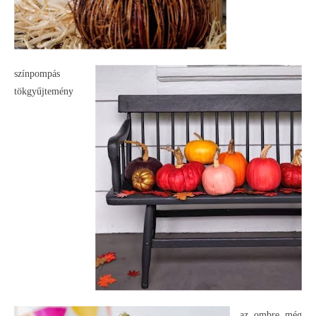
színpompás
tökgyűjtemény
az ombre még