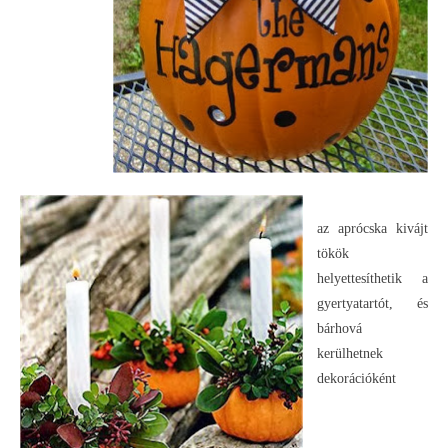
az aprócska kivájt
tökök
helyettesíthetik a
gyertyatartót, és
bárhová
kerülhetnek
dekorációként