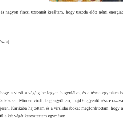
és nagyon fincsi uzsonnát kreáltam, hogy uszoda előtt némi energiát
észta)
 hogy a virsli a végéig be legyen bugyolálva, és a tészta egymásra is
tés közben. Minden virslit begöngyöltem, majd 6 egyenlő részre osztva
jesen. Karikába hajtottam és a virslidarabokat megfordítottam, hogy a
ésül a két végét kereszteztem egymáson.