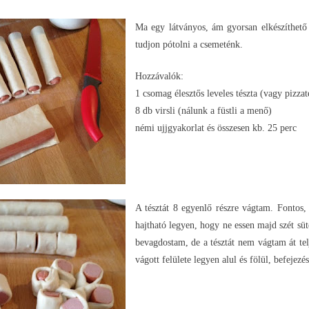
Ma egy látványos, ám gyorsan elkészíthető 
tudjon pótolni a csemeténk.
Hozzávalók:
1 csomag élesztős leveles tészta (vagy pizzat
8 db virsli (nálunk a füstli a menő)
némi ujjgyakorlat és összesen kb. 25 perc
A tésztát 8 egyenlő részre vágtam. Fontos,
hajtható legyen, hogy ne essen majd szét sü
bevagdostam, de a tésztát nem vágtam át tel
vágott felülete legyen alul és fölül, befejez