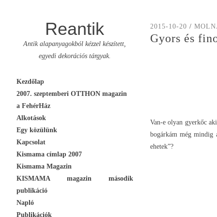
Reantik
2015-10-20
/
MOLN
Gyors és fi
Antik alapanyagokból kézzel készített,
egyedi dekorációs tárgyak.
Skip
Kezdőlap
to
2007. szeptemberi OTTHON magazin
content
a FehérHáz
Alkotások
Van-e olyan gyerkőc aki
Egy közülünk
bogárkám még mindig a 
Kapcsolat
ehetek”?
Kismama címlap 2007
Kismama Magazin
KISMAMA magazin második
publikáció
Napló
Publikációk