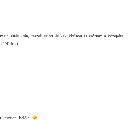
majd sütés után, reszelt sajtot és kakukkfüvet is szórtam a közepére,
e (170 fok).
t készíteni belőle