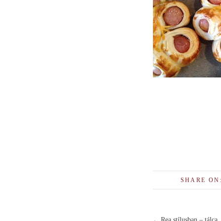
SHARE ON
Rea stílusban – tálca
←