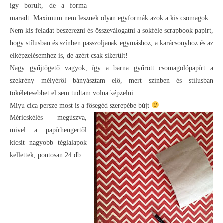
így borult, de a forma
maradt. Maximum nem lesznek olyan egyformák azok a kis csomagok.
Nem kis feladat beszerezni és összeválogatni a sokféle scrapbook papírt,
hogy stílusban és színben passzoljanak egymáshoz, a karácsonyhoz és az
elképzelésemhez is, de azért csak sikerült!
Nagy gyűjtögető vagyok, így a barna gyűrött csomagolópapírt a
szekrény mélyéről bányásztam elő, mert színben és stílusban
tökéletesebbet el sem tudtam volna képzelni.
Miyu cica persze most is a fősegéd szerepébe bújt
Méricskélés megúszva,
mivel a papírhengertől
kicsit nagyobb téglalapok
kellettek, pontosan 24 db.