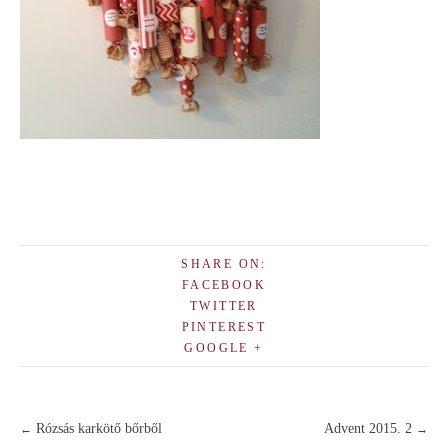
SHARE ON:
FACEBOOK
TWITTER
PINTEREST
GOOGLE +
Rózsás karkötő bőrből
Advent 2015. 2
←
→
Post