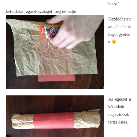
hosszú
kétoldalas ragasztószalagot még ne fedje.
Kezdődhetett
az ajándékok
begöngyölés
e
Az egészet a
kétoldalú
ragasztócsík
tartja össze.