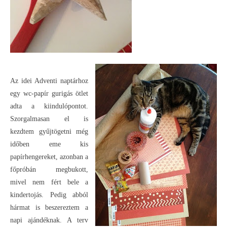
Az idei Adventi naptárhoz
egy wc-papír gurigás ötlet
adta a kiindulópontot.
Szorgalmasan el is
kezdtem gyűjtögetni még
időben eme kis
papírhengereket, azonban a
főpróbán megbukott,
mivel nem fért bele a
kindertojás. Pedig abból
hármat is beszereztem a
napi ajándéknak. A terv