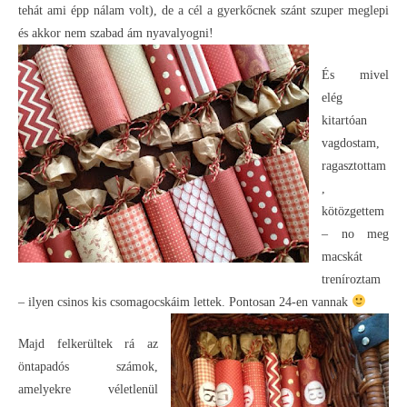
tehát ami épp nálam volt), de a cél a gyerkőcnek szánt szuper meglepi
és akkor nem szabad ám nyavalyogni!
És mivel
elég
kitartóan
vagdostam,
ragasztottam
,
kötözgettem
– no meg
macskát
treníroztam
– ilyen csinos kis csomagocskáim lettek. Pontosan 24-en vannak
Majd felkerültek rá az
öntapadós számok,
amelyekre véletlenül