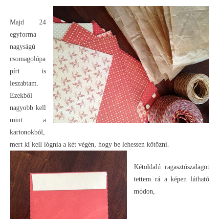
Majd 24
egyforma
nagyságú
csomagolópa
pírt is
leszabtam.
Ezekből
nagyobb kell
mint a
kartonokból,
mert ki kell lógnia a két végén, hogy be lehessen kötözni.
Kétoldalú ragasztószalagot
tettem rá a képen látható
módon,