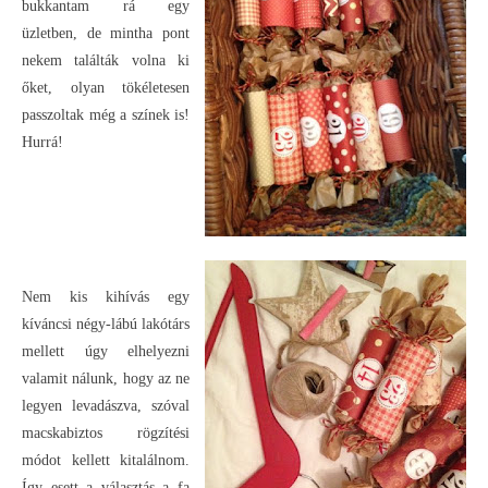
bukkantam rá egy
üzletben, de mintha pont
nekem találták volna ki
őket, olyan tökéletesen
passzoltak még a színek is!
Hurrá!
Nem kis kihívás egy
kíváncsi négy-lábú lakótárs
mellett úgy elhelyezni
valamit nálunk, hogy az ne
legyen levadászva, szóval
macskabiztos rögzítési
módot kellett kitalálnom.
Így esett a választás a fa