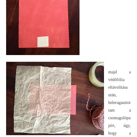
majd a
védőfólia
eltávolítása
után,
beleragasztot
tam a
csomagolópa
pírt, úgy,
hogy a