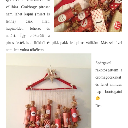
vállfára. Csakhogy pirosat
nem lehet kapni (miért is
lenne) csak lilát,
hupizöldet, fehéret és
natúrt. Így előkerült a
piros festék is a fiókból és pikk-pakk lett piros vállfám. Más színűvel
nem lett volna tökéletes.
Spárgával
rákötözgettem a
csomagocskákat
és lehet minden
nap bontogatni
Rea