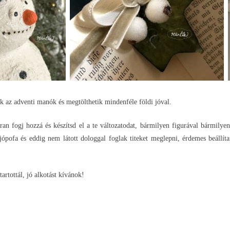
k az adventi manók és megtölthetik mindenféle földi jóval.
tran fogj hozzá és készítsd el a te változatodat, bármilyen figurával bármil
 jópofa és eddig nem látott dologgal foglak titeket meglepni, érdemes beállít
rtottál, jó alkotást kívánok!