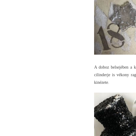
A doboz belsejében a k
cilinderje is vékony ra
kinézete.