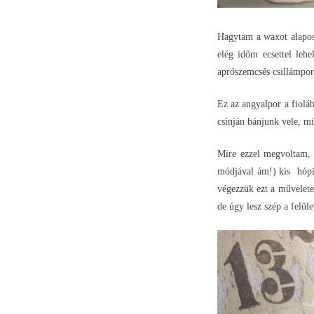
Hagytam a waxot alapos
elég időm ecsettel leh
aprószemcsés csillámporr
Ez az angyalpor a fioláb
csínján bánjunk vele, mi
Mire ezzel megvoltam, a
módjával ám!) kis hópih
végezzük ezt a művelete
de úgy lesz szép a felül