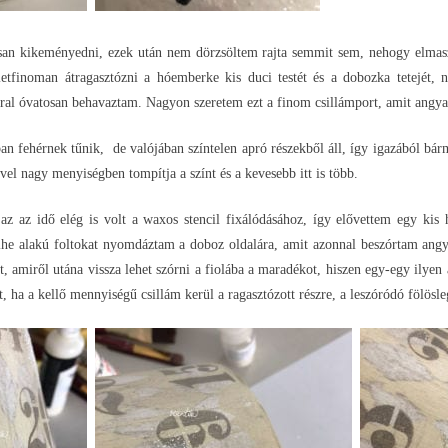
an kikeményedni, ezek után nem dörzsöltem rajta semmit sem, nehogy elmasza
eletfinoman átragasztózni a hóemberke kis duci testét és a dobozka tetejét
al óvatosan behavaztam. Nagyon szeretem ezt a finom csillámport, amit angyalp
an fehérnek tűnik, de valójában színtelen apró részekből áll, így igazából bár
vel nagy menyiségben tompítja a színt és a kevesebb itt is több.
z az idő elég is volt a waxos stencil fixálódásához, így elővettem egy kis
e alakú foltokat nyomdáztam a doboz oldalára, amit azonnal beszórtam angyalp
t, amiről utána vissza lehet szórni a fiolába a maradékot, hiszen egy-egy ilye
et, ha a kellő mennyiségű csillám kerül a ragasztózott részre, a leszóródó fölö