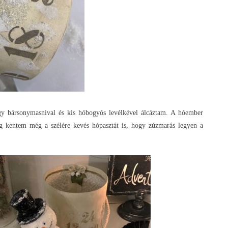
gy bársonymasnival és kis hóbogyós levélkével álcáztam. A hóember
dig kentem még a szélére kevés hópasztát is, hogy zúzmarás legyen a