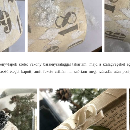
önyvlapok szélét vékony bársonyszalaggal takartam, majd a szalagvégeket e
gasztóréteget kapott, amit fekete csillámmal szórtam meg, száradás után pe