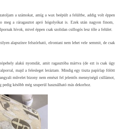
toljam a számokat, amíg a wax beépült a felültbe, addig volt éppen
, no meg a ráragasztot apró hógolyókat is. Ezek után nagyon finom,
ornak hívok, mivel éppen csak szolidan csillogós lesz tőle a felület.
milyen alapszínre felszórható, elrontani nem lehet vele semmit, de csak
 hópehely alakú nyomdát, amit ragasztóba mártva (de ezt is csak úgy
orral, majd a felesleget leráztam. Mindig egy tiszta papírlap fölött
n angyali művelet bizony nem emészt fel jelentős mennyiségű csillámot,
sleg pedig később még szuperül használható más dekorhoz.