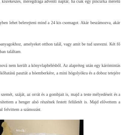
 kisrekeszes, méregdrága adventi naptár, ha csak egy pincurka méretű
yben lehet belerejteni mind a 24 kis csomagot. Akár beszámozva, akár
panyagokhoz, amelyeket otthon talál, vagy amit be tud szerezni. Két fő
ban találtam.
 ahová nem került a könyvlapbélésből. Az alapréteg után egy kárómintás
g kőhatású pasztát a hóemberkére, a mini hógolyókra és a doboz tetejére
emét, száját, az orrát és a gombjait is, majd a teste mélyedéseit és a
ítettem a henger alsó részének festett felületét is. Majd elővettem a
al felvittem a számozást.