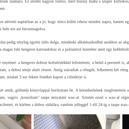
ések számára. Ez utóbbi nagyon fontos, mert bizony hiába a szuper kisfiókos,
ben.
s adventi naptárban az a jó, hogy nincs külön rekesz minden napra, hanem eg
k bele ezt-azt becsomagolva.
álása pedig tényleg egyéni ízlés dolga, mindenki alkalmazkodhat azokhoz az ala
 a magas falú hengeres kartondoboz és a polisztirol hóember amit egy hobbibolt
z enyémet: a hengeres dobozt krétafestékkel lefestettem, a belső a peremét is,
tam, a doboz teteje alatti részen. Amíg száradtak a rétegek, felkentem két réte
am, mialatt 3 sor fekete festéket kapott a cilinderje is.
ét antik, gótbetűs könyvlappal borítottam be. A hóemberkének megfestettem a sz
ltam, vagyis „koszoltam” taupe árnyalatú wax-al. Szintén ezzel a wax-al régies
cilemet, és körben a doboz oldalára, random jelleggel 1-től 24-ig a taupe wax-