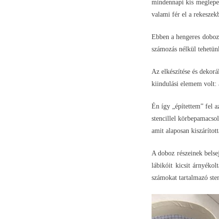
mindennapi kis meglepet
valami fér el a rekeszek
Ebben a hengeres dobozo
számozás nélkül tehetün
Az elkészítése és dekor
kiindulási elemem volt:
Én így „építettem” fel a
stencillel körbepamacsol
amit alaposan kiszárított
A doboz részeinek belsej
lábikóit kicsit árnyéko
számokat tartalmazó sten