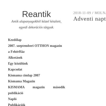
Reantik
2018-11-09
/
MOLN
Adventi napt
Antik alapanyagokból kézzel készített,
egyedi dekorációs tárgyak.
Skip
Kezdőlap
to
2007. szeptemberi OTTHON magazin
content
a FehérHáz
Alkotások
Egy közülünk
Kapcsolat
Kismama címlap 2007
Kismama Magazin
KISMAMA magazin második
publikáció
Napló
Publikációk